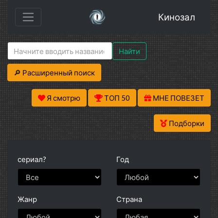
Кинозал
Найти
🔎 Расширенный поиск
Я смотрю
ТОП 50
МНЕ ПОВЕЗЕТ
Подборки
сериал?
Год
Жанр
Страна