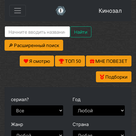
Кинозал
Найти
🔎 Расширенный поиск
Я смотрю
ТОП 50
МНЕ ПОВЕЗЕТ
Подборки
сериал?
Год
Жанр
Страна