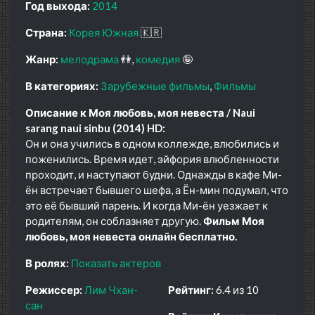
Год выхода:
2014
Страна:
Корея Южная
🇰🇷
Жанр:
мелодрама
👫
комедия
🤪
В категориях:
Зарубежные фильмы
Фильмы
Описание к Моя любовь, моя невеста / Naui
sarang naui sinbu (2014) HD:
Он и она учились в одном коллежде, влюбились и
поженились. Время идет, эйфория влюбленности
проходит, и наступают будни. Однажды в кафе Ми-
ён встречает бывшего шефа, а Ён-мин подумал, что
это её бывший парень. И когда Ми-ён уезжает к
родителям, он соблазняет другую.
Фильм Моя
любовь, моя невеста онлайн бесплатно.
В ролях:
Показать актеров
Режиссер:
Лим Чхан-
Рейтинг:
6.4 из 10
сан