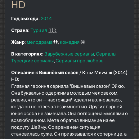
HD
Год выхода:
2014
Страна:
Турция
🇹🇷
Жанр:
мелодрама
👫
комедия
🤪
В категориях:
Зарубежные сериалы
Сериалы
Турецкие сериалы
Сериалы про любовь
Описание к Вишнёвый сезон / Kiraz Mevsimi (2014)
HD:
Главная героиня сериала "Вишневый сезон" Ойкю.
Она буквально одержима молодым человеком,
решив, что он — настоящий идеал и волновалась,
когда он не отвечал взаимностью. Других парней
юная особа не замечала. Она поглощена мыслями о
возлюбленном. Мете обратил внимание на ее
подругу Шейму. Со временем ситуация
становилась хуже. Он привязывался к сопернице, а