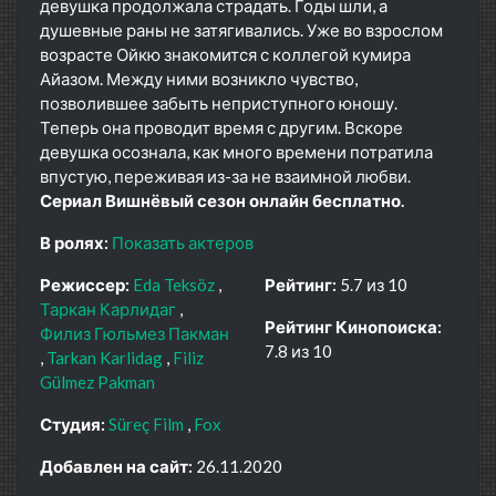
девушка продолжала страдать. Годы шли, а
душевные раны не затягивались. Уже во взрослом
возрасте Ойкю знакомится с коллегой кумира
Айазом. Между ними возникло чувство,
позволившее забыть неприступного юношу.
Теперь она проводит время с другим. Вскоре
девушка осознала, как много времени потратила
впустую, переживая из-за не взаимной любви.
Сериал Вишнёвый сезон онлайн бесплатно.
В ролях:
Показать актеров
Режиссер:
Eda Teksöz
Рейтинг:
5.7 из 10
Таркан Карлидаг
Рейтинг Кинопоиска:
Филиз Гюльмез Пакман
7.8 из 10
Tarkan Karlidag
Filiz
Gülmez Pakman
Студия:
Süreç Film
Fox
Добавлен на сайт:
26.11.2020