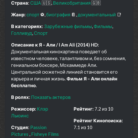
Страна:
США
🇺🇸
Великобритания
🇬🇧
Жанр:
спорт
⚽
биография
📔
документальный
📑
В категориях:
Зарубежные фильмы
Фильмы
Голливуд
Спорт
Описание к Я – Али / I Am Ali (2014) HD:
Документальная кинокартина поведает об
известном человеке, талантливом и, без сомнения,
гениальном боксере, Мохаммеде Али.
Центральной сюжетной линией становится его
карьера и личная жизнь.
Фильм Я – Али онлайн
бесплатно.
В ролях:
Показать актеров
Режиссер:
Клэр
Рейтинг:
7.2 из 10
Льюинс
Рейтинг Кинопоиска:
Студия:
Passion
7.1 из 10
Pictures
Fisheye Films