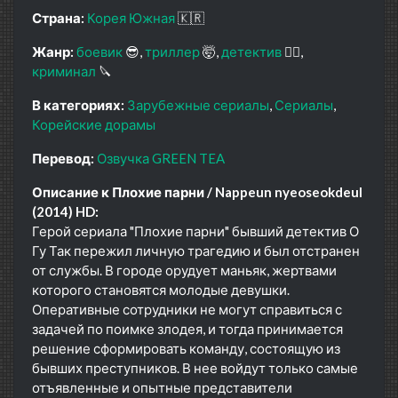
Страна:
Корея Южная
🇰🇷
Жанр:
боевик
😎
триллер
🤯
детектив
🕵️‍♂️
криминал
🔪
В категориях:
Зарубежные сериалы
Сериалы
Корейские дорамы
Перевод:
Озвучка GREEN TEA
Описание к Плохие парни / Nappeun nyeoseokdeul
(2014) HD:
Герой сериала "Плохие парни" бывший детектив О
Гу Так пережил личную трагедию и был отстранен
от службы. В городе орудует маньяк, жертвами
которого становятся молодые девушки.
Оперативные сотрудники не могут справиться с
задачей по поимке злодея, и тогда принимается
решение сформировать команду, состоящую из
бывших преступников. В нее войдут только самые
отъявленные и опытные представители