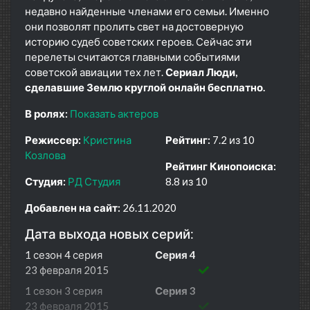
недавно найденные членами его семьи. Именно
они позволят пролить свет на достоверную
историю судеб советских героев. Сейчас эти
перелеты считаются главными событиями
советской авиации тех лет.
Сериал Люди,
сделавшие Землю круглой онлайн бесплатно.
В ролях:
Показать актеров
Режиссер:
Кристина
Рейтинг:
7.2 из 10
Козлова
Рейтинг Кинопоиска:
Студия:
РД Студия
8.8 из 10
Добавлен на сайт:
26.11.2020
Дата выхода новых серий:
1 сезон 4 серия
Серия 4
23 февраля 2015
1 сезон 3 серия
Серия 3
23 февраля 2015