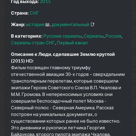
Год выхода:
2015
Страна:
СНГ
Жанр:
история
📖
документальный
📑
В категориях:
Русские сериалы
Сериалы
Россия
Сериалы стран СНГ
Первый канал
Описание к Люди, сделавшие Землю круглой
(2015) HD:
Фильм посвящен главному триумфу
отечественной авиации 30-х годов – сверхдальним
трансполярным перелетам, которые совершили
экипажи Героев Советского Союза В.П. Чкалова и
М.М. Громова. В непереносимых условиях они
совершили беспосадочный полет Москва -
Северный полюс - Северная Америка. Рассказ
построен на уникальных документах, о
существовании которых ранее не было известно.
Это дневники и рукописи летчика Георгия
Байдукова, второго пилота экипажа Чкалова,