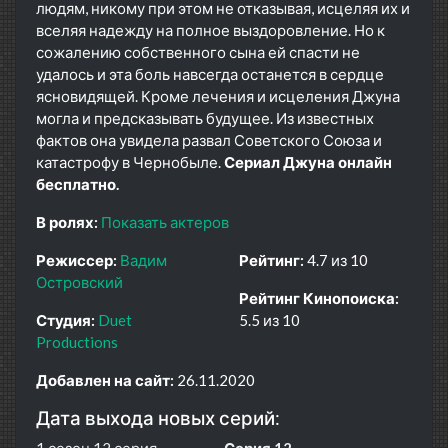
людям, никому при этом не отказывая, исцеляя их и
вселяя надежду на полное выздоровление. Но к
сожалению собственного сына ей спасти не
удалось и эта боль навсегда останется в сердце
ясновидящей. Кроме лечения и исцеления Джуна
могла и предсказывать будущее. Из известных
фактов она увидела развал Советского Союза и
катастрофу в Чернобыле.
Сериал Джуна онлайн
бесплатно.
В ролях:
Показать актеров
Режиссер:
Вадим
Рейтинг:
4.7 из 10
Островский
Рейтинг Кинопоиска:
Студия:
Duet
5.5 из 10
Productions
Добавлен на сайт:
26.11.2020
Дата выхода новых серий:
1 сезон 12 серия
Серия 12