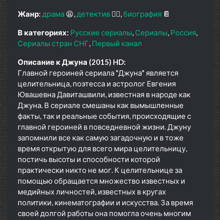
Жанр:
драма
😫
детектив
🕵️‍♂️
биография
📔
В категориях:
Русские сериалы
Сериалы
Россия
Сериалы стран СНГ
Первый канал
Описание к Джуна (2015) HD:
Главной героиней сериала "Джуна" является
целительница, поэтесса и астролог Евгения
Ювашевна Давиташвили, известная в народе как
Джуна. В сериале смешаны как вымышленные
факты, так и реальные события, происходящие с
главной героиней в повседневной жизни. Джуну
запомнили все как самую загадочную и в тоже
время открытую для всего мира целительницу,
постичь высоты и способности которой
практически никто не мог. К целительнице за
помощью обращается множество известных и
медийных личностей, известных в кругах
политики, кинематографии и искусства. За время
своей долгой работы она помогла очень многим