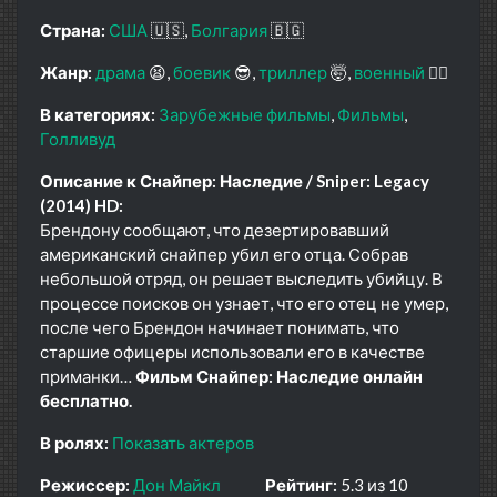
Страна:
США
🇺🇸
Болгария
🇧🇬
Жанр:
драма
😫
боевик
😎
триллер
🤯
военный
👨‍✈️
В категориях:
Зарубежные фильмы
Фильмы
Голливуд
Описание к Снайпер: Наследие / Sniper: Legacy
(2014) HD:
Брендону сообщают, что дезертировавший
американский снайпер убил его отца. Собрав
небольшой отряд, он решает выследить убийцу. В
процессе поисков он узнает, что его отец не умер,
после чего Брендон начинает понимать, что
старшие офицеры использовали его в качестве
приманки…
Фильм Снайпер: Наследие онлайн
бесплатно.
В ролях:
Показать актеров
Режиссер:
Дон Майкл
Рейтинг:
5.3 из 10