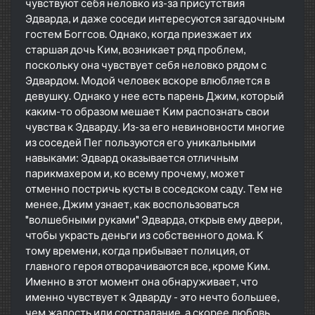
чувствуют себя неловко из-за присутствия
Эдварда, и даже соседи интересуются загадочным
гостем Боггсов. Однако, когда приезжает их
старшая дочь Ким, возникает ряд проблем,
поскольку она чувствует себя неловко рядом с
Эдвардом. Модой человек вскоре влюбляется в
девушку. Однако у нее есть парень Джим, который
каким-то образом мешает Ким распознать свои
чувства к Эдварду. Из-за его невиновности многие
из соседей Пег пользуются его уникальными
навыками: Эдвард оказывается отличным
парикмахером и, ко всему прочему, может
отменно постричь кусты в соседском саду. Тем не
менее, Джим узнает, как воспользоваться
"волшебными руками" Эдварда, открыв ему двери,
чтобы украсть деньги из собственного дома. К
тому времени, когда прибывает полиция, от
главного героя отворачиваются все, кроме Ким.
Именно в этот момент она обнаруживает, что
именно чувствует к Эдварду - это нечто большее,
чем жалость или сострадание, а скорее любовь.