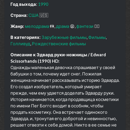
Год выхода:
1990
Страна:
США
🇺🇸
Жанр:
мелодрама
👫
драма
😫
фэнтези
🧝‍♂️
В категориях:
Зарубежные фильмы
Фильмы
Голливуд
Рождественские фильмы
Описание к Эдвард руки-ножницы / Edward
Scissorhands (1990) HD:
Однажды маленькая девочка спрашивает у своей
бабушки о том, почему идет снег. Пожилая
женщина начинает рассказывать историю Эдварда.
Его создал изобретатель, который умирает
прежде, чем ему удается доделать Эдварду руки.
История начинается, когда продавщица косметики
по имени Пег Боггс входит в особняк, чтобы
продать косметику. Она встречает одинокого
Эдварда, и, тронутая его добротой и невинностью,
решает отвезти к себе домой. Никто в ее семье не