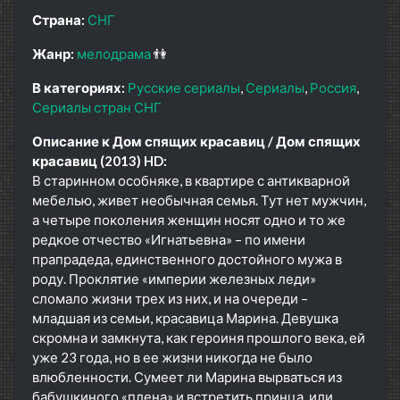
Страна:
СНГ
Жанр:
мелодрама
👫
В категориях:
Русские сериалы
Сериалы
Россия
Сериалы стран СНГ
Описание к Дом спящих красавиц / Дом спящих
красавиц (2013) HD:
В старинном особняке, в квартире с антикварной
мебелью, живет необычная семья. Тут нет мужчин,
а четыре поколения женщин носят одно и то же
редкое отчество «Игнатьевна» – по имени
прапрадеда, единственного достойного мужа в
роду. Проклятие «империи железных леди»
сломало жизни трех из них, и на очереди –
младшая из семьи, красавица Марина. Девушка
скромна и замкнута, как героиня прошлого века, ей
уже 23 года, но в ее жизни никогда не было
влюбленности. Сумеет ли Марина вырваться из
бабушкиного «плена» и встретить принца, или