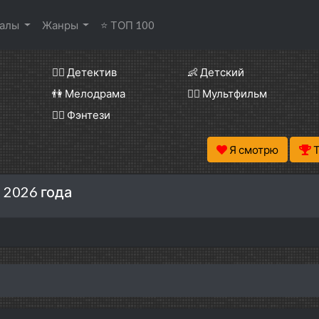
иалы
Жанры
⭐ ТОП 100
🕵️‍♂️ Детектив
👶 Детский
👫 Мелодрама
🧚‍♀️ Мультфильм
🧝‍♂️ Фэнтези
Я смотрю
 2026 года