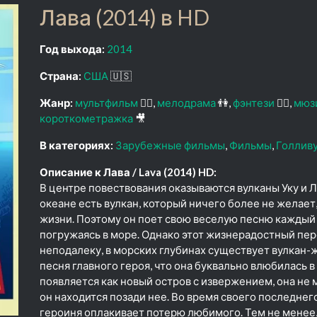
Лава (2014) в HD
Год выхода:
2014
Страна:
США
🇺🇸
Жанр:
мультфильм
🧚‍♀️
мелодрама
👫
фэнтези
🧝‍♂️
мюз
короткометражка
🎥
В категориях:
Зарубежные фильмы
Фильмы
Голлив
Описание к Лава / Lava (2014) HD:
В центре повествования оказываются вулканы Уку и 
океане есть вулкан, который ничего более не желает
жизни. Поэтому он поет свою веселую песню каждый 
погружаясь в море. Однако этот жизнерадостный перс
неподалеку, в морских глубинах существует вулкан-
песня главного героя, что она буквально влюбилась в
появляется как новый остров с извержением, она не 
он находится позади нее. Во время своего последнего
героиня оплакивает потерю любимого. Тем не менее,