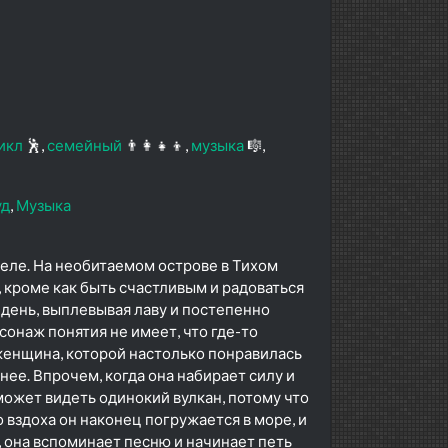
икл
🕺
семейный
👨‍👩‍👧‍👦
музыка
🎼
уд
Музыка
Леле. На необитаемом острове в Тихом
, кроме как быть счастливым и радоваться
день, выплевывая лаву и постепенно
онаж понятия не имеет, что где-то
женщина, которой настолько понравилась
 нее. Впрочем, когда она набирает силу и
может видеть одинокий вулкан, потому что
 вздоха он наконец погружается в море, и
 она вспоминает песню и начинает петь