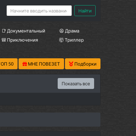
Найти
📑 Документальный
😫 Драма
🎒 Приключения
🤯 Триллер
ТОП 50
МНЕ ПОВЕЗЕТ
Подборки
Показать все