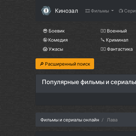
Кинозал
🎞 Фильмы
📺 Сер
😎 Боевик
👨‍✈️ Военный
🤪 Комедия
🔪 Криминал
😱 Ужасы
🧙‍♀️ Фантастика
🔎 Расширенный поиск
Популярные фильмы и сериалы
Фильмы и сериалы онлайн
Лава