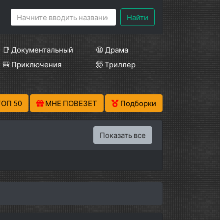
Найти
📑 Документальный
😫 Драма
🎒 Приключения
🤯 Триллер
ТОП 50
МНЕ ПОВЕЗЕТ
Подборки
Показать все