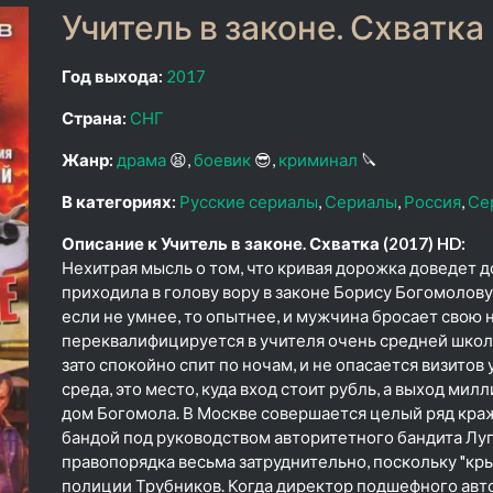
Учитель в законе. Схватка 
Год выхода:
2017
Страна:
СНГ
Жанр:
драма
😫
боевик
😎
криминал
🔪
В категориях:
Русские сериалы
Сериалы
Россия
Се
Описание к Учитель в законе. Схватка (2017) HD:
Нехитрая мысль о том, что кривая дорожка доведет д
приходила в голову вору в законе Борису Богомолову
если не умнее, то опытнее, и мужчина бросает свою 
переквалифицируется в учителя очень средней школы
зато спокойно спит по ночам, и не опасается визитов
среда, это место, куда вход стоит рубль, а выход мил
дом Богомола. В Москве совершается целый ряд кр
бандой под руководством авторитетного бандита Луг
правопорядка весьма затруднительно, поскольку "к
полиции Трубников. Когда директор подшефного авто