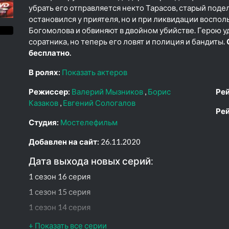
убрать его отправляется некто Тарасов, старый поде
остановился у приятеля, но и при ликвидации воспо
Богомолова и обвиняют в двойном убийстве. Герою у
соратника, но теперь его ловят и полиция и бандиты.
бесплатно.
В ролях:
Показать актеров
Режиссер:
Валерий Мызников
Борис
Рей
Казаков
Евгений Сологалов
Рей
Студия:
Мостелефильм
Добавлен на сайт:
26.11.2020
Дата выхода новых серий:
1 сезон 16 серия
1 сезон 15 серия
1 сезон 14 серия
1 сезон 13 серия