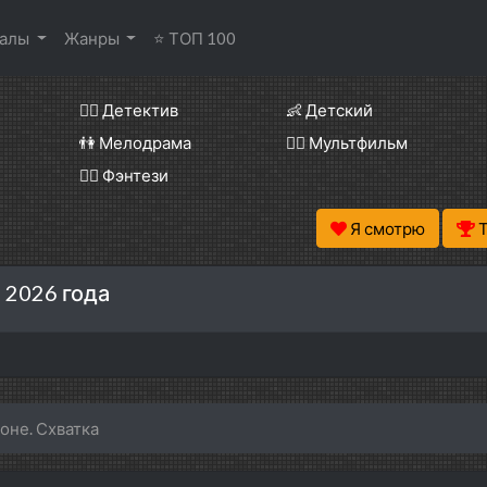
иалы
Жанры
⭐ ТОП 100
🕵️‍♂️ Детектив
👶 Детский
👫 Мелодрама
🧚‍♀️ Мультфильм
🧝‍♂️ Фэнтези
Я смотрю
 2026 года
коне. Схватка