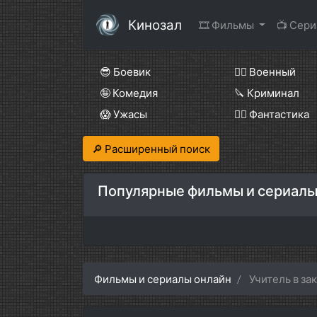
Кинозал
🎞 Фильмы
📺 Сер
😎 Боевик
👨‍✈️ Военный
🤪 Комедия
🔪 Криминал
😱 Ужасы
🧙‍♀️ Фантастика
🔎 Расширенный поиск
Популярные фильмы и сериалы
Фильмы и сериалы онлайн
Учитель в за