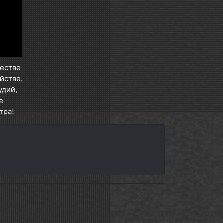
честве
йстве,
удий,
е
тра!