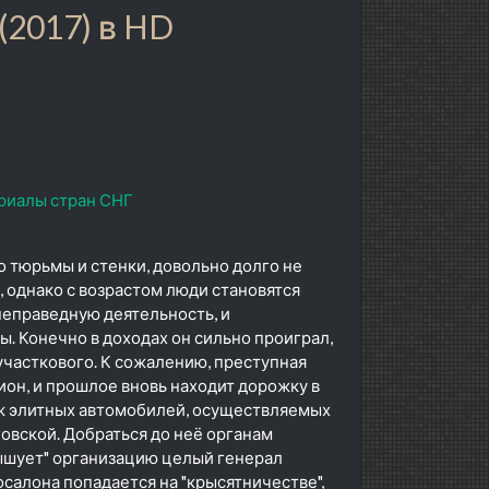
(2017) в HD
риалы стран СНГ
о тюрьмы и стенки, довольно долго не
, однако с возрастом люди становятся
неправедную деятельность, и
. Конечно в доходах он сильно проиграл,
 участкового. К сожалению, преступная
лион, и прошлое вновь находит дорожку в
аж элитных автомобилей, осуществляемых
овской. Добраться до неё органам
рышует" организацию целый генерал
салона попадается на "крысятничестве",