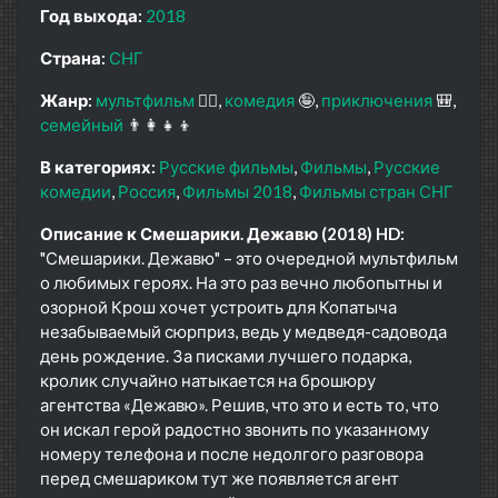
Год выхода:
2018
Страна:
СНГ
Жанр:
мультфильм
🧚‍♀️
комедия
🤪
приключения
🎒
семейный
👨‍👩‍👧‍👦
В категориях:
Русские фильмы
Фильмы
Русские
комедии
Россия
Фильмы 2018
Фильмы стран СНГ
Описание к Смешарики. Дежавю (2018) HD:
"Смешарики. Дежавю" – это очередной мультфильм
о любимых героях. На это раз вечно любопытны и
озорной Крош хочет устроить для Копатыча
незабываемый сюрприз, ведь у медведя-садовода
день рождение. За писками лучшего подарка,
кролик случайно натыкается на брошюру
агентства «Дежавю». Решив, что это и есть то, что
он искал герой радостно звонить по указанному
номеру телефона и после недолгого разговора
перед смешариком тут же появляется агент