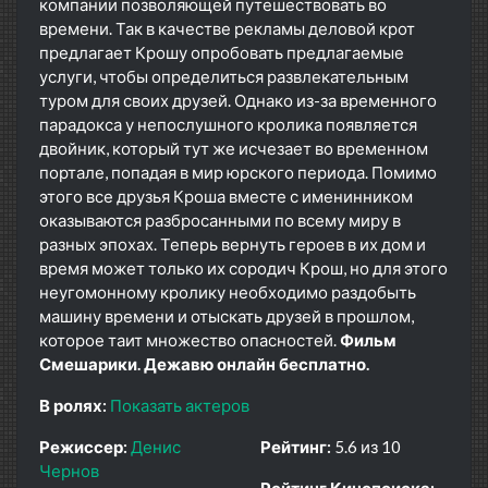
компании позволяющей путешествовать во
времени. Так в качестве рекламы деловой крот
предлагает Крошу опробовать предлагаемые
услуги, чтобы определиться развлекательным
туром для своих друзей. Однако из-за временного
парадокса у непослушного кролика появляется
двойник, который тут же исчезает во временном
портале, попадая в мир юрского периода. Помимо
этого все друзья Кроша вместе с именинником
оказываются разбросанными по всему миру в
разных эпохах. Теперь вернуть героев в их дом и
время может только их сородич Крош, но для этого
неугомонному кролику необходимо раздобыть
машину времени и отыскать друзей в прошлом,
которое таит множество опасностей.
Фильм
Смешарики. Дежавю онлайн бесплатно.
В ролях:
Показать актеров
Режиссер:
Денис
Рейтинг:
5.6 из 10
Чернов
Рейтинг Кинопоиска: