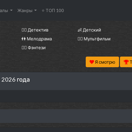
иалы
Жанры
⭐ ТОП 100
🕵️‍♂️ Детектив
👶 Детский
👫 Мелодрама
🧚‍♀️ Мультфильм
🧝‍♂️ Фэнтези
Я смотрю
 2026 года
и