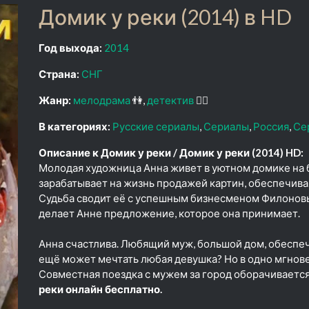
Домик у реки (2014) в HD
Год выхода:
2014
Страна:
СНГ
Жанр:
мелодрама
👫
детектив
🕵️‍♂️
В категориях:
Русские сериалы
Сериалы
Россия
Се
Описание к Домик у реки / Домик у реки (2014) HD:
Молодая художница Анна живет в уютном домике на б
зарабатывает на жизнь продажей картин, обеспечива
Судьба сводит её с успешным бизнесменом Филоновы
делает Анне предложение, которое она принимает.
Анна счастлива. Любящий муж, большой дом, обеспеч
ещё может мечтать любая девушка? Но в одно мгнов
Совместная поездка с мужем за город оборачиваетс
реки онлайн бесплатно.