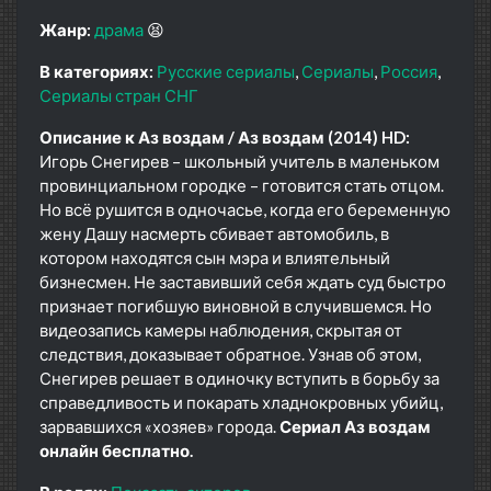
Жанр:
драма
😫
В категориях:
Русские сериалы
Сериалы
Россия
Сериалы стран СНГ
Описание к Аз воздам / Аз воздам (2014) HD:
Игорь Снегирев – школьный учитель в маленьком
провинциальном городке – готовится стать отцом.
Но всё рушится в одночасье, когда его беременную
жену Дашу насмерть сбивает автомобиль, в
котором находятся сын мэра и влиятельный
бизнесмен. Не заставивший себя ждать суд быстро
признает погибшую виновной в случившемся. Но
видеозапись камеры наблюдения, скрытая от
следствия, доказывает обратное. Узнав об этом,
Снегирев решает в одиночку вступить в борьбу за
справедливость и покарать хладнокровных убийц,
зарвавшихся «хозяев» города.
Сериал Аз воздам
онлайн бесплатно.