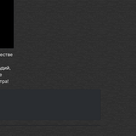
честве
удий,
е
тра!