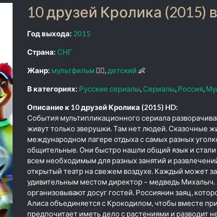
10 друзей Кролика (2015) 
Год выхода:
2015
Страна:
СНГ
Жанр:
мультфильм
🧚‍♀️
детский
👶
В категориях:
Русские сериалы
Сериалы
Россия
Му
Описание к 10 друзей Кролика (2015) HD:
События мультипликационного сериала разворачива
живут только зверушки. Там нет людей. Сказочные ж
международном лагере отдыха с самых разных уголко
общительные. Они быстро нашли общий язык и стали
всем необходимым для разных занятий и развлечений.
открытый театр на свежем воздухе. Каждый может з
удивительным местом директор – медведь Михалыч. 
организовывают досуг гостей. Россиянин заяц, которо
Алиса объединяется с Крокодилом, чтобы вместе пр
предпочитает иметь дело с растениями и разводит 