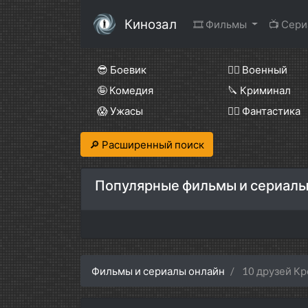
Кинозал
🎞 Фильмы
📺 Сер
😎 Боевик
👨‍✈️ Военный
🤪 Комедия
🔪 Криминал
😱 Ужасы
🧙‍♀️ Фантастика
🔎 Расширенный поиск
Популярные фильмы и сериалы
Фильмы и сериалы онлайн
10 друзей К