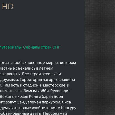
в HD
льтсериалы
Сериалы стран СНГ
ются в необыкновенном мире, в котором
ивотные съехались в летнем
в планеты. Все герои веселые и
 друзьями. Территория лагеря оснащена
 Там есть и стадион, и мастерские, и
аниматься любимым хобби. Руководит
Вожатые козел Коля и баран Боря
го зовут Зай, увлечен паркуром. Лиса
идумывать новые изобретения. А Кенгуру
необыкновенные цветы. Персонажей