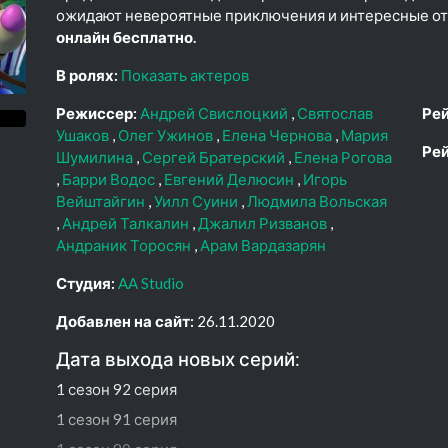
ожидают невероятные приключения и интересные о
онлайн бесплатно.
В ролях:
Показать актеров
Режиссер:
Андрей Свислоцкий
Святослав
Рей
Ушаков
Олег Ужинов
Елена Чернова
Мария
Рей
Шумилина
Сергей Братерский
Елена Рогова
Барри Водос
Евгений Делюсин
Игорь
Вейштайгин
Уилл Суини
Людмила Вольская
Андрей Талкалин
Джалил Ризванов
Андраник Торосян
Арам Вардазарян
Студия:
AA Studio
Добавлен на сайт:
26.11.2020
Дата выхода новых серий:
1 сезон 92 серия
1 сезон 91 серия