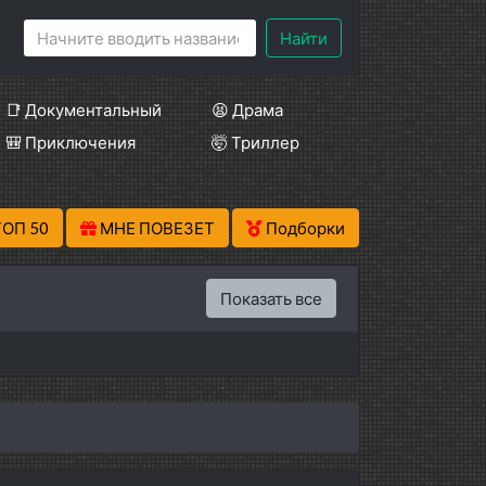
Найти
📑 Документальный
😫 Драма
🎒 Приключения
🤯 Триллер
ТОП 50
МНЕ ПОВЕЗЕТ
Подборки
Показать все