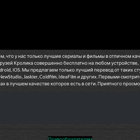
1 сезон 75 серия
1 сезон 74 серия
1 сезон 73 серия
1 сезон 72 серия
1 сезон 71 серия
1 сезон 70 серия
м, что у нас только лучшие сериалы и фильмы в отличном ка
1 сезон 69 серия
рузей Кролика совершенно бесплатно на любом устройстве,
1 сезон 68 серия
oid, iOS. Мы предлагаем только лучший перевод от таких ст
1 сезон 67 серия
NewStudio, Jaskier, Coldfilm, IdeaFilm и других. Первыми смотрит
ах в лучшем качестве которое есть в сети. Приятного просмо
1 сезон 66 серия
1 сезон 65 серия
1 сезон 64 серия
1 сезон 63 серия
1 сезон 62 серия
1 сезон 61 серия
Правообладателям