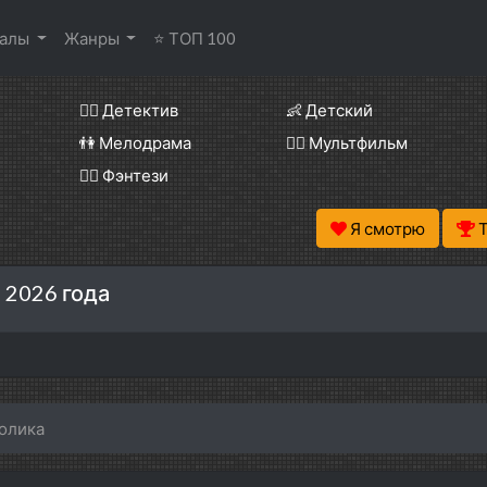
иалы
Жанры
⭐ ТОП 100
🕵️‍♂️ Детектив
👶 Детский
👫 Мелодрама
🧚‍♀️ Мультфильм
🧝‍♂️ Фэнтези
Я смотрю
 2026 года
ролика