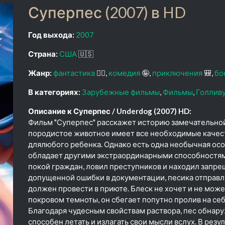
Суперпес (2007) в HD
Год выхода:
2007
Страна:
США
🇺🇸
Жанр:
фантастика
🧙‍♀️
комедия
🤪
приключения
🎒
бо
В категориях:
Зарубежные фильмы
Фильмы
Голлив
Описание к Суперпес / Underdog (2007) HD:
Фильм "Суперпес" расскажет историю замечательной 
породистое животное имеет все необходимые качест
длялюбого ребенка. Однако есть одна необычная осо
обладает другими экстраординарными способностями
покой граждан, ловил преступников и находил запре
допущенной ошибки в документации, песика отправля
должен провести в приюте. Блеск не хочет и не може
покровом темноты, он сбегает попутно пролив на се
Благодаря чудесным свойствам раствора, пес обнаруж
способен летать и излагать свои мысли вслух. В рез