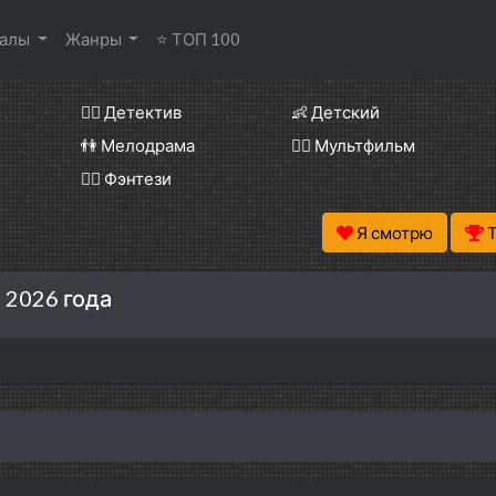
иалы
Жанры
⭐ ТОП 100
🕵️‍♂️ Детектив
👶 Детский
👫 Мелодрама
🧚‍♀️ Мультфильм
🧝‍♂️ Фэнтези
Я смотрю
 2026 года