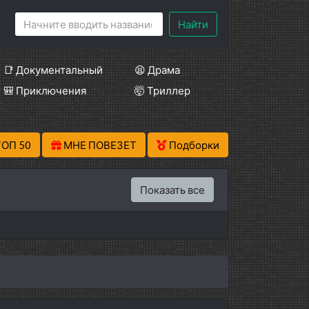
Найти
📑 Документальный
😫 Драма
🎒 Приключения
🤯 Триллер
ТОП 50
МНЕ ПОВЕЗЕТ
Подборки
Показать все