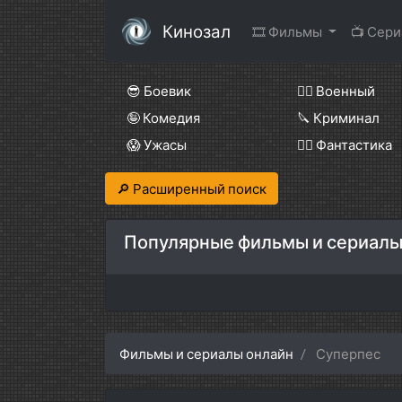
Кинозал
🎞 Фильмы
📺 Сер
😎 Боевик
👨‍✈️ Военный
🤪 Комедия
🔪 Криминал
😱 Ужасы
🧙‍♀️ Фантастика
🔎 Расширенный поиск
Популярные фильмы и сериалы
Фильмы и сериалы онлайн
Суперпес