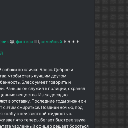
евик
😎
фэнтези
🧝‍♂️
семейный
👨‍👩‍👧‍👦
уд
собаки по кличке Блеск. Доброе и
ва, чтобы стать лучшим другом
бенность. Блеск умеет говорить и
. Раньше он служил в полиции, охранял
щенные вещества. Из-за досадно
ют в отставку. Последние годы жизни он
т с этим смириться. Поздней ночью, под
бя колбу с неизвестной жидкостью.
ивает что теперь, бегает быстрее звука,
ультате уволенный офицер решает бороться