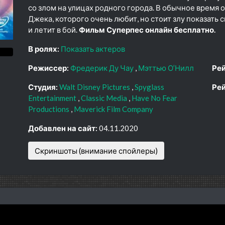
со злом на улицах родного города. В обычное время
Джека, которого очень любит, но стоит злу показать 
и летит в бой.
Фильм Суперпес онлайн бесплатно.
В ролях:
Показать актеров
Режиссер:
Фредерик Ду Чау
Мэттью О’Нилл
Рей
Студия:
Walt Disney Pictures
Spyglass
Рей
Entertainment
Classic Media
Have No Fear
Productions
Maverick Film Company
Добавлен на сайт:
04.11.2020
Скриншоты (внимание спойлеры)