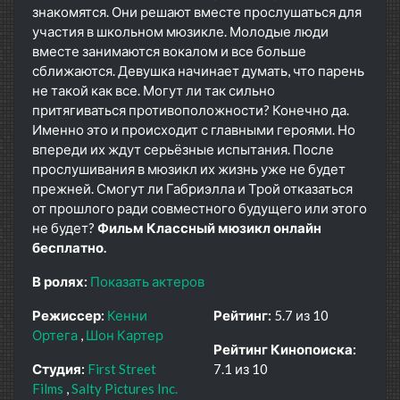
знакомятся. Они решают вместе прослушаться для
участия в школьном мюзикле. Молодые люди
вместе занимаются вокалом и все больше
сближаются. Девушка начинает думать, что парень
не такой как все. Могут ли так сильно
притягиваться противоположности? Конечно да.
Именно это и происходит с главными героями. Но
впереди их ждут серьёзные испытания. После
прослушивания в мюзикл их жизнь уже не будет
прежней. Смогут ли Габриэлла и Трой отказаться
от прошлого ради совместного будущего или этого
не будет?
Фильм Классный мюзикл онлайн
бесплатно.
В ролях:
Показать актеров
Режиссер:
Кенни
Рейтинг:
5.7 из 10
Ортега
Шон Картер
Рейтинг Кинопоиска:
Студия:
First Street
7.1 из 10
Films
Salty Pictures Inc.