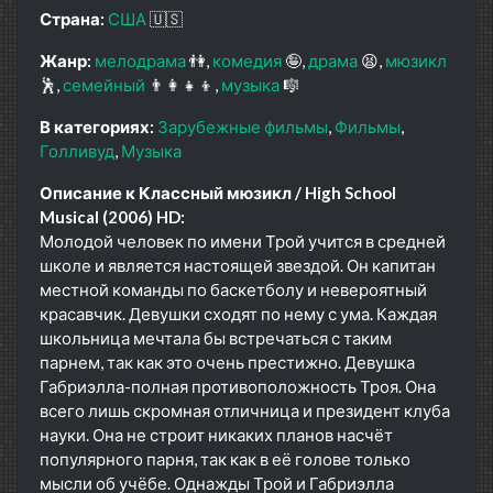
Страна:
США
🇺🇸
Жанр:
мелодрама
👫
комедия
🤪
драма
😫
мюзикл
🕺
семейный
👨‍👩‍👧‍👦
музыка
🎼
В категориях:
Зарубежные фильмы
Фильмы
Голливуд
Музыка
Описание к Классный мюзикл / High School
Musical (2006) HD:
Молодой человек по имени Трой учится в средней
школе и является настоящей звездой. Он капитан
местной команды по баскетболу и невероятный
красавчик. Девушки сходят по нему с ума. Каждая
школьница мечтала бы встречаться с таким
парнем, так как это очень престижно. Девушка
Габриэлла-полная противоположность Троя. Она
всего лишь скромная отличница и президент клуба
науки. Она не строит никаких планов насчёт
популярного парня, так как в её голове только
мысли об учёбе. Однажды Трой и Габриэлла