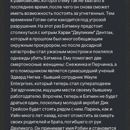
к равновесию, которого ему так не хватало в
последнее время, после чего он снова сможет
иметь возможность постоять за угнетенных. Тем
временем Готэм-сити находится под угрозой
разрушения. На этот раз Бэтмену предстоит
столкнуться с хитрым Харви "Двуликим" Дентом,
который в прошлом был многообещающим
окружным прокурором, но после досадной
катастрофы стал ужасным монстром и поклялся
однажды убить Бэтмена. Ему помогают две
смертоносные женщины: Снежинка и Перчинка, а
его помощником является сумасшедший ученый
Эдвард Нигма - бывший сотрудник Wayne
Enterprises, который теперь стал суперзлодеем
Загадочником, ищущим мести своему бывшему
работодателю. Впрочем, теперь и Бэтмен не будет
драться один, поскольку молодой акробат Дик
Грейсон будет стоять рядом с ним. Парень, как и
Уэйн много лет назад, хочет отомстить за смерть
своих родителей и брата, погибшего от рук
Двуликого. Он принимает имя Робин и становится