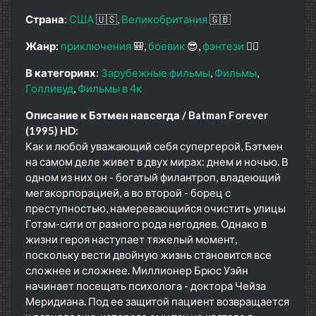
Страна:
США
🇺🇸
Великобритания
🇬🇧
Жанр:
приключения
🎒
боевик
😎
фэнтези
🧝‍♂️
В категориях:
Зарубежные фильмы
Фильмы
Голливуд
Фильмы в 4к
Описание к Бэтмен навсегда / Batman Forever
(1995) HD:
Как и любой уважающий себя супергерой, Бэтмен
на самом деле живет в двух мирах: днем и ночью. В
одном из них он - богатый филантроп, владеющий
мегакорпорацией, а во второй - борец с
преступностью, намеревающийся очистить улицы
Готэм-сити от разного рода негодяев. Однако в
жизни героя наступает тяжелый момент,
поскольку вести двойную жизнь становится все
сложнее и сложнее. Миллионер Брюс Уэйн
начинает посещать психолога - доктора Чейза
Меридиана. Под ее защитой пациент возвращается