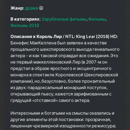
Жанр:
драма
😫
В категориях:
Зарубежные фильмы
Фильмы
Фильмы 2018
Описание к Король Лир / NTL: King Lear (2018) HD:
Бенефис МакКеллена был заявлен в качестве
прощального шекспировского выхода гениального
актера – и как таковой оправдал все ожидания. Это
не первый маккелленовский Лир (в 2007-м он
предстал в образе яростного и эксцентричного
монарха в спектакле Королевской Шекспировской
компании), но, безусловно, более пронзительный
из двух: парадоксальный монарший поступок,
открывающий пьесу, кажется зарифмованным с
грядущей «отставкой» самого актера.
Интересными и богатыми на смыслы оказались и
другие элементы этой постановки: прозрачная,
лишенная чрезмерной изощренности режиссура;