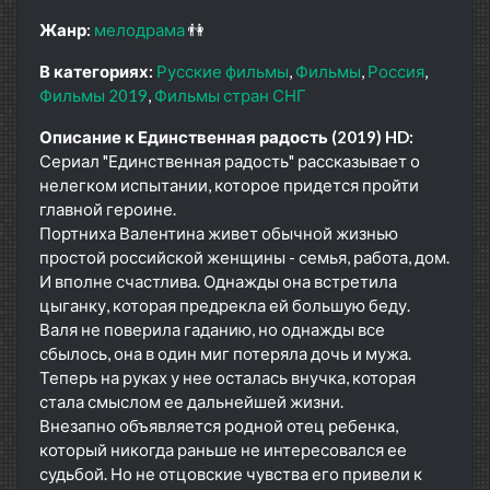
Жанр:
мелодрама
👫
В категориях:
Русские фильмы
Фильмы
Россия
Фильмы 2019
Фильмы стран СНГ
Описание к Единственная радость (2019) HD:
Сериал "Единственная радость" рассказывает о
нелегком испытании, которое придется пройти
главной героине.
Портниха Валентина живет обычной жизнью
простой российской женщины - семья, работа, дом.
И вполне счастлива. Однажды она встретила
цыганку, которая предрекла ей большую беду.
Валя не поверила гаданию, но однажды все
сбылось, она в один миг потеряла дочь и мужа.
Теперь на руках у нее осталась внучка, которая
стала смыслом ее дальнейшей жизни.
Внезапно объявляется родной отец ребенка,
который никогда раньше не интересовался ее
судьбой. Но не отцовские чувства его привели к