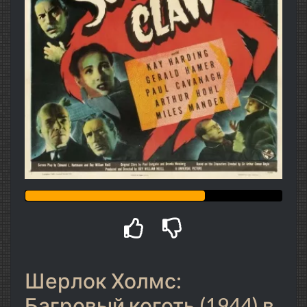
Шерлок Холмс:
Багровый коготь (1944) в