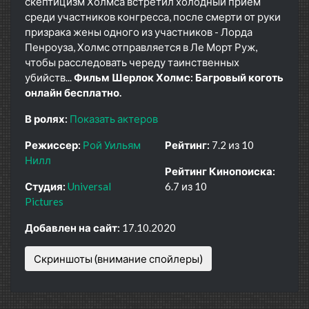
скептицизм Холмса встретил холодный прием
среди участников конгресса, после смерти от руки
призрака жены одного из участников - Лорда
Пенроуза, Холмс отправляется в Ле Морт Руж,
чтобы расследовать череду таинственных
убийств...
Фильм Шерлок Холмс: Багровый коготь
онлайн бесплатно.
В ролях:
Показать актеров
Режиссер:
Рой Уильям
Рейтинг:
7.2 из 10
Нилл
Рейтинг Кинопоиска:
Студия:
Universal
6.7 из 10
Pictures
Добавлен на сайт:
17.10.2020
Скриншоты (внимание спойлеры)