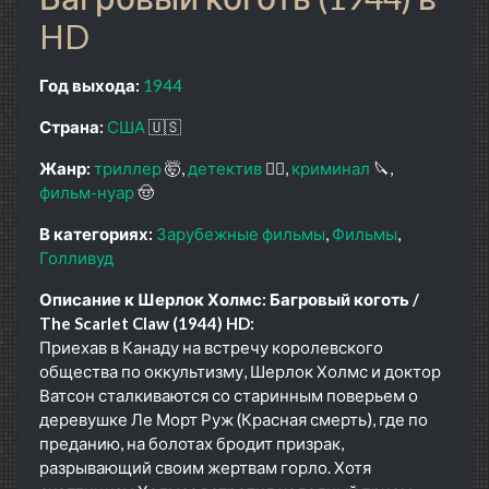
HD
Год выхода:
1944
Страна:
США
🇺🇸
Жанр:
триллер
🤯
детектив
🕵️‍♂️
криминал
🔪
фильм-нуар
🤠
В категориях:
Зарубежные фильмы
Фильмы
Голливуд
Описание к Шерлок Холмс: Багровый коготь /
The Scarlet Claw (1944) HD:
Приехав в Канаду на встречу королевского
общества по оккультизму, Шерлок Холмс и доктор
Ватсон сталкиваются со старинным поверьем о
деревушке Ле Морт Руж (Красная смерть), где по
преданию, на болотах бродит призрак,
разрывающий своим жертвам горло. Хотя