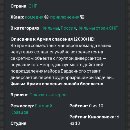
Страна:
СНГ
Жанр:
комедия
🤪
приключения
🎒
В категориях:
Фильмы
Россия
Фильмы стран СНГ
Описание к Армия спасения (2000) HD:
Во время совместных маневров команда наших
непутевых солдат случайно встречается на
секретном объекте с группой диверсантов —
неудачников. Непредсказуемость действий
подразделения майора Бардачного ставит
диверсантов перед трудноразрешимой задачей...
Фильм Армия спасения онлайн бесплатно.
В ролях:
Показать актеров
Режиссер:
Евгений
Рейтинг:
0 из 10
Кравцов
Рейтинг Кинопоиска:
6
Студия:
из 10