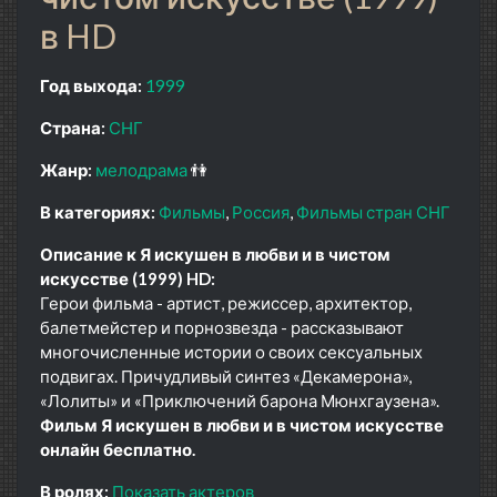
в HD
Год выхода:
1999
Страна:
СНГ
Жанр:
мелодрама
👫
В категориях:
Фильмы
Россия
Фильмы стран СНГ
Описание к Я искушен в любви и в чистом
искусстве (1999) HD:
Герои фильма - артист, режиссер, архитектор,
балетмейстер и порнозвезда - рассказывают
многочисленные истории о своих сексуальных
подвигах. Причудливый синтез «Декамерона»,
«Лолиты» и «Приключений барона Мюнхгаузена».
Фильм Я искушен в любви и в чистом искусстве
онлайн бесплатно.
В ролях:
Показать актеров