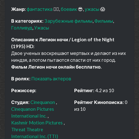
Жанр:
фантастика
🧙‍♀️
боевик
😎
ужасы
😱
В категориях:
Зарубежные фильмы
Фильмы
Голливуд
Ужасы
Описание к Легион ночи / Legion of the Night
(1995) HD:
Двое ученых воскрешают мертвых и делают из них
ниндзя, а потом пытаются спасти от них город.
Фильм Легион ночи онлайн бесплатно.
В ролях:
Показать актеров
Режиссер:
Рейтинг:
4.2 из 10
Студия:
Cinequanon
Рейтинг Кинопоиска:
0
Cinequanon Pictures
из 10
International Inc.
Kashmir Motion Pictures
Threat Theatre
International Inc. (TTI)