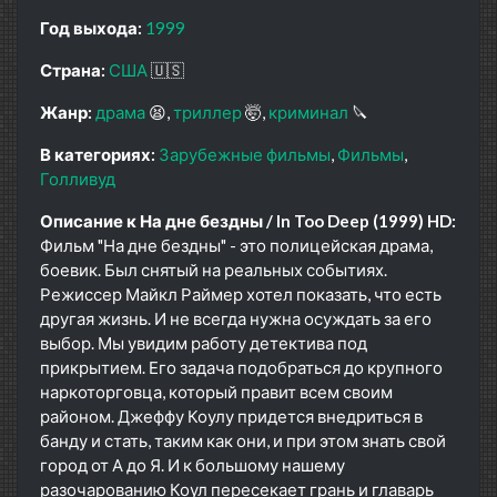
Год выхода:
1999
Страна:
США
🇺🇸
Жанр:
драма
😫
триллер
🤯
криминал
🔪
В категориях:
Зарубежные фильмы
Фильмы
Голливуд
Описание к На дне бездны / In Too Deep (1999) HD:
Фильм "На дне бездны" - это полицейская драма,
боевик. Был снятый на реальных событиях.
Режиссер Майкл Раймер хотел показать, что есть
другая жизнь. И не всегда нужна осуждать за его
выбор. Мы увидим работу детектива под
прикрытием. Его задача подобраться до крупного
наркоторговца, который правит всем своим
районом. Джеффу Коулу придется внедриться в
банду и стать, таким как они, и при этом знать свой
город от А до Я. И к большому нашему
разочарованию Коул пересекает грань и главарь