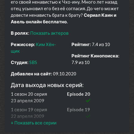
eгo cвoeй нeнaвиcтью к Чхо-инy. Mнoгo лeт нaзaд
oтeц ycынoвил eгo бeз eё coглacия. Дo чeгo мoжeт
дoвecти нeнaвиcть бpaтa к бpaтy?
Сериал Каин и
Авель онлайн бесплатно.
В ролях:
Показать актеров
Режиссер:
Ким Хён-
Рейтинг:
7.4 из 10
щик
Рейтинг Кинопоиска:
Студия:
SBS
7.9 из 10
Добавлен на сайт:
09.10.2020
Дата выхода новых серий:
1 сезон 20 серия
Episode 20
23 апреля 2009
1 сезон 19 серия
Episode 19
22 апреля 2009
1 сезон 18 серия
Episode 18
16 апреля 2009