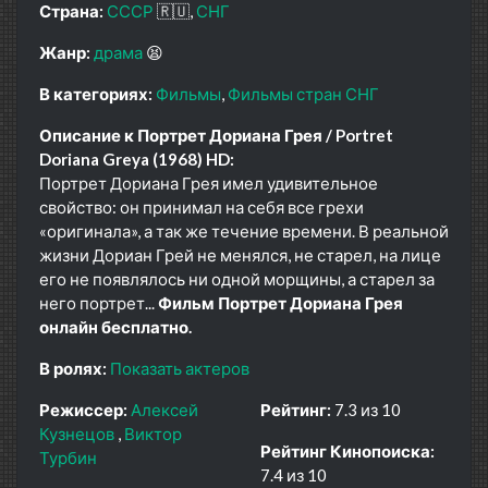
Страна:
СССР
🇷🇺
СНГ
Жанр:
драма
😫
В категориях:
Фильмы
Фильмы стран СНГ
Описание к Портрет Дориана Грея / Portret
Doriana Greya (1968) HD:
Портрет Дориана Грея имел удивительное
свойство: он принимал на себя все грехи
«оригинала», а так же течение времени. В реальной
жизни Дориан Грей не менялся, не старел, на лице
его не появлялось ни одной морщины, а старел за
него портрет...
Фильм Портрет Дориана Грея
онлайн бесплатно.
В ролях:
Показать актеров
Режиссер:
Алексей
Рейтинг:
7.3 из 10
Кузнецов
Виктор
Рейтинг Кинопоиска:
Турбин
7.4 из 10