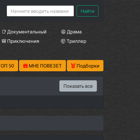
Найти
📑 Документальный
😫 Драма
🎒 Приключения
🤯 Триллер
ТОП 50
МНЕ ПОВЕЗЕТ
Подборки
Показать все