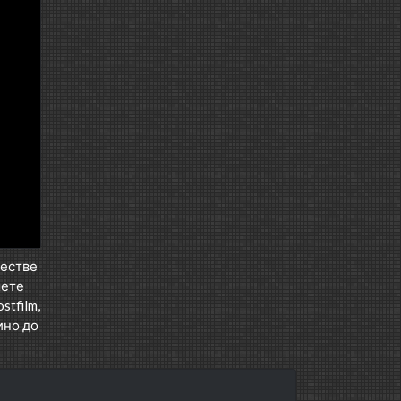
честве
шете
tfilm,
ино до