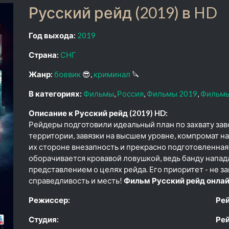
Русский рейд (2019) в HD
Год выхода:
2019
Страна:
СНГ
Жанр:
боевик
😎
криминал
🔪
В категориях:
Фильмы
Россия
Фильмы 2019
Фильмы
Описание к Русский рейд (2019) HD:
Рейдеры подготовили идеальный план по захвату за
территории, завязки на высшем уровне, компромат на
их стороне внезапность и прекрасно подготовленная 
оборачивается кровавой ловушкой, ведь банду напа
представлением о целях рейда. Его приоритет - не зав
справедливость и месть!
Фильм Русский рейд онлай
Режиссер:
Рей
Студия:
Рей