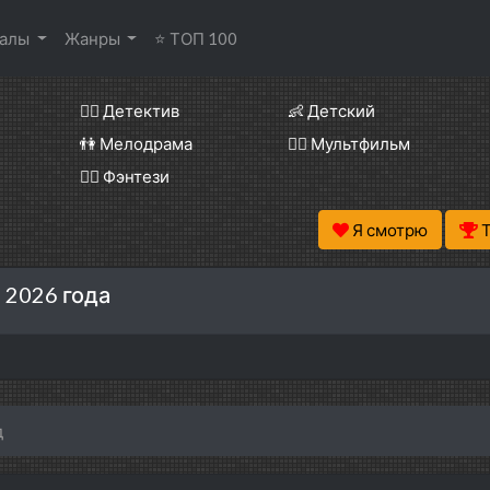
иалы
Жанры
⭐ ТОП 100
🕵️‍♂️ Детектив
👶 Детский
👫 Мелодрама
🧚‍♀️ Мультфильм
🧝‍♂️ Фэнтези
Я смотрю
 2026 года
д