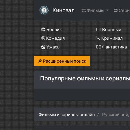
Кинозал
🎞 Фильмы
📺 Сер
😎 Боевик
👨‍✈️ Военный
🤪 Комедия
🔪 Криминал
😱 Ужасы
🧙‍♀️ Фантастика
🔎 Расширенный поиск
Популярные фильмы и сериалы
Фильмы и сериалы онлайн
Русский рей