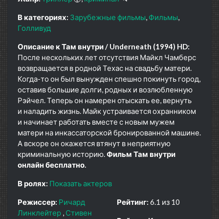
В категориях:
Зарубежные фильмы
Фильмы
Голливуд
Описание к Там внутри / Underneath (1994) HD:
После нескольких лет отсутствия Майкл Чамберс
возвращается в родной Техас на свадьбу матери.
Когда-то он был вынужден спешно покинуть город,
оставив большие долги, родных и возлюбленную
Рэйчел. Теперь он намерен отыскать ее, вернуть
и наладить жизнь. Майк устраивается охранником
и начинает работать вместе с новым мужем
матери на инкассаторской бронированной машине.
А вскоре он окажется втянут в неприятную
криминальную историю.
Фильм Там внутри
онлайн бесплатно.
В ролях:
Показать актеров
Режиссер:
Ричард
Рейтинг:
6.1 из 10
Линклейтер
Стивен