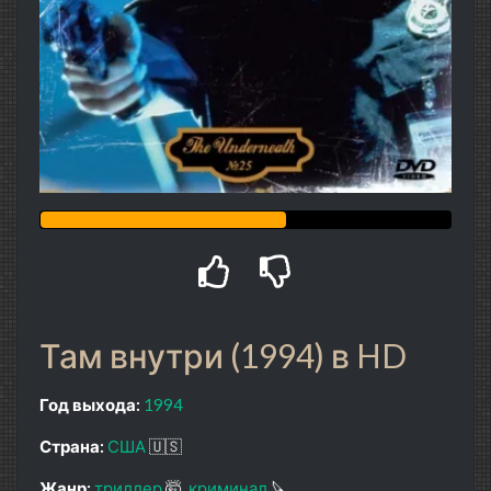
Там внутри (1994) в HD
Год выхода:
1994
Страна:
США
🇺🇸
Жанр:
триллер
🤯
криминал
🔪