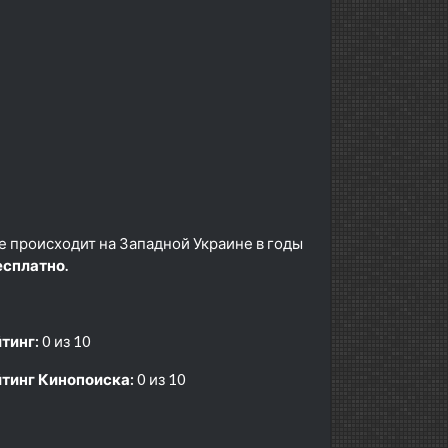
е происходит на Западной Украине в годы
сплатно.
тинг:
0 из 10
тинг Кинопоиска:
0 из 10