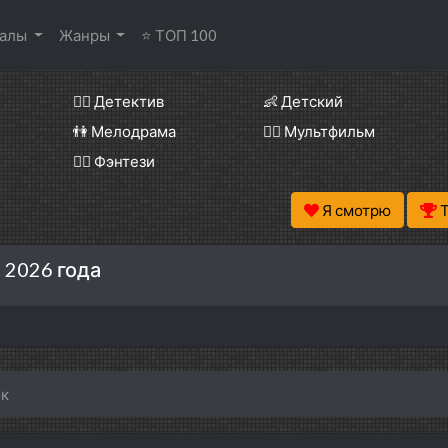
иалы
Жанры
⭐ ТОП 100
🕵️‍♂️ Детектив
👶 Детский
👫 Мелодрама
🧚‍♀️ Мультфильм
🧝‍♂️ Фэнтези
Я смотрю
 2026 года
юк