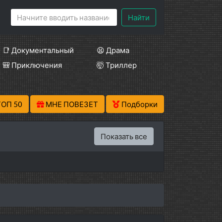
Найти
📑 Документальный
😫 Драма
🎒 Приключения
🤯 Триллер
ТОП 50
МНЕ ПОВЕЗЕТ
Подборки
Показать все