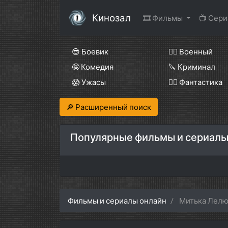
Кинозал
🎞 Фильмы
📺 Сер
😎 Боевик
👨‍✈️ Военный
🤪 Комедия
🔪 Криминал
😱 Ужасы
🧙‍♀️ Фантастика
🔎 Расширенный поиск
Популярные фильмы и сериалы
Фильмы и сериалы онлайн
Митька Лел