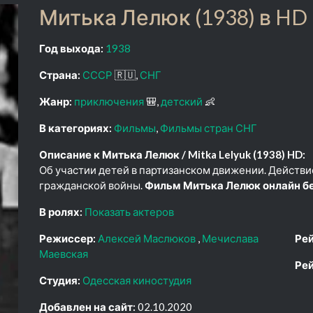
Митька Лелюк (1938) в HD
Год выхода:
1938
Страна:
СССР
🇷🇺
СНГ
Жанр:
приключения
🎒
детский
👶
В категориях:
Фильмы
Фильмы стран СНГ
Описание к Митька Лелюк / Mitka Lelyuk (1938) HD:
Об участии детей в партизанском движении. Действи
гражданской войны.
Фильм Митька Лелюк онлайн бе
В ролях:
Показать актеров
Режиссер:
Алексей Маслюков
Мечислава
Рей
Маевская
Рей
Студия:
Одесская киностудия
Добавлен на сайт:
02.10.2020