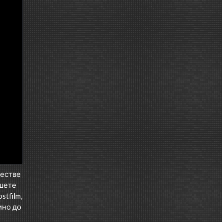
честве
ншете
tfilm,
ино до