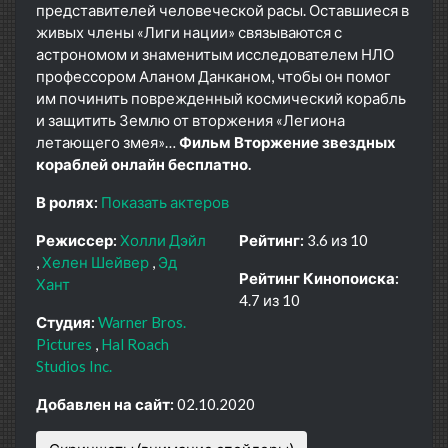
представителей человеческой расы. Оставшиеся в
живых члены «Лиги нации» связываются с
астрономом и знаменитым исследователем НЛО
профессором Аланом Данканом, чтобы он помог
им починить поврежденный космический корабль
и защитить Землю от вторжения «Легиона
летающего змея»…
Фильм Вторжение звездных
кораблей онлайн бесплатно.
В ролях:
Показать актеров
Режиссер:
Холли Дэйл
Рейтинг:
3.6 из 10
Хелен Шейвер
Эд
Рейтинг Кинопоиска:
Хант
4.7 из 10
Студия:
Warner Bros.
Pictures
Hal Roach
Studios Inc.
Добавлен на сайт:
02.10.2020