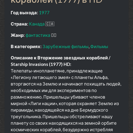
Год выхода:
1977
Страна:
Канада
🇨🇦
Жанр:
фантастика
🧙‍♀️
В категориях:
Зарубежные фильмы
Фильмы
Описание к Вторжение звездных кораблей /
Starship Invasions (1977) HD:
Телепаты-инопланетяне, принадлежащие
«Легиону летающего змея» с планеты Альфа,
вторгаются на Землю и начинают похищать людей,
необходимых им для экспериментов по
размножению. Пришельцы убивают членов
мирной «Лиги нации», которая охраняет Землю из
пирамиды, находящейся на дне Бермудского
треугольника. Пришельцы обстреливают нашу
планету со своих находящихся на земной орбите
космических кораблей, безудержно истребляя