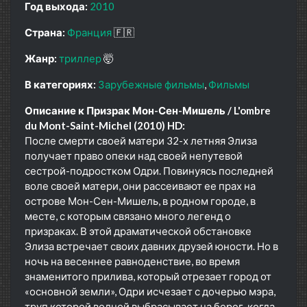
Год выхода:
2010
Страна:
Франция
🇫🇷
Жанр:
триллер
🤯
В категориях:
Зарубежные фильмы
Фильмы
Описание к Призрак Мон-Сен-Мишель / L'ombre
du Mont-Saint-Michel (2010) HD:
После смерти своей матери 32-х летняя Элиза
получает право опеки над своей непутевой
сестрой-подростком Одри. Повинуясь последней
воле своей матери, они рассеивают ее прах на
острове Мон-Сен-Мишель, в родном городе, в
месте, с которым связано много легенд о
призраках. В этой драматической обстановке
Элиза встречает своих давних друзей юности. Но в
ночь на весеннее равноденствие, во время
знаменитого прилива, который отрезает город от
«основной земли», Одри исчезает с дочерью мэра,
труп которой волной выбрасывает на берег, когда