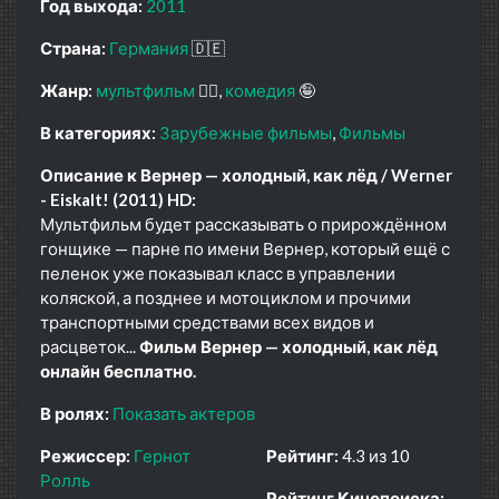
Год выхода:
2011
Страна:
Германия
🇩🇪
Жанр:
мультфильм
🧚‍♀️
комедия
🤪
В категориях:
Зарубежные фильмы
Фильмы
Описание к Вернер — холодный, как лёд / Werner
- Eiskalt! (2011) HD:
Мультфильм будет рассказывать о прирождённом
гонщике — парне по имени Вернер, который ещё с
пеленок уже показывал класс в управлении
коляской, а позднее и мотоциклом и прочими
транспортными средствами всех видов и
расцветок...
Фильм Вернер — холодный, как лёд
онлайн бесплатно.
В ролях:
Показать актеров
Режиссер:
Гернот
Рейтинг:
4.3 из 10
Ролль
Рейтинг Кинопоиска: