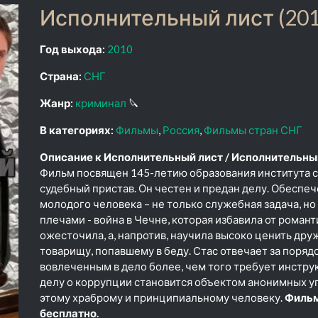
Исполнительный лист (201
Год выхода:
2010
Страна:
СНГ
Жанр:
криминал
🔪
В категориях:
Фильмы
Россия
Фильмы стран СНГ
Описание к Исполнительный лист / Исполнительный
Фильм посвящен 145-летию образования института су
судебный пристав. Он честен и предан делу. Обеспе
молодого человека – не только служебная задача, но
плечами - война в Чечне, которая избавила от роман
ожесточила, а, напротив, научила высоко ценить дру
товарищу, попавшему в беду. Стас отвечает за порядо
вовлеченным в дело более, чем того требует инстру
делу о коррупции становится объектом анонимных у
этому храброму и принципиальному человеку.
Фильм
бесплатно.