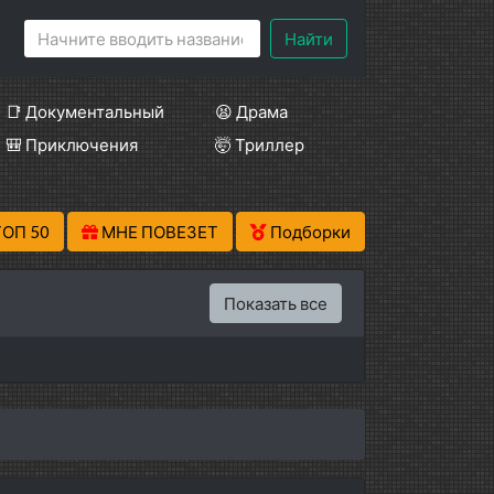
Найти
📑 Документальный
😫 Драма
🎒 Приключения
🤯 Триллер
ТОП 50
МНЕ ПОВЕЗЕТ
Подборки
Показать все