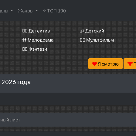
иалы
Жанры
⭐ ТОП 100
🕵️‍♂️ Детектив
👶 Детский
👫 Мелодрама
🧚‍♀️ Мультфильм
🧝‍♂️ Фэнтези
Я смотрю
 2026 года
ный лист