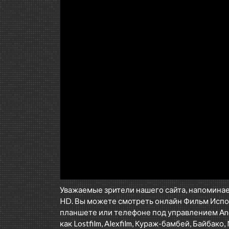
Уважаемые зрители нашего сайта, напоминае
HD. Вы можете смотреть онлайн Фильм Испо
планшете или телефоне под управлением Andr
как Lostfilm, Alexfilm, Кураж-бамбей, Байбако, 