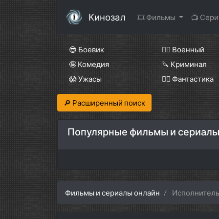
Кинозал
🎞 Фильмы
📺 Сер
😎 Боевик
👨‍✈️ Военный
🤪 Комедия
🔪 Криминал
😱 Ужасы
🧙‍♀️ Фантастика
🔎 Расширенный поиск
Популярные фильмы и сериалы
Фильмы и сериалы онлайн
Исполнитель