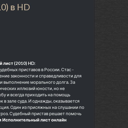
0) в HD
 лист (2010) HD:
дебных приставов в России. Стас -
чение законности и справедливости для
 и выполнение морального долга. За
тических иллюзий юности, но не
жбу и всегда приходить на помощь
к в зале суда. И однажды, оказывается
кция. Один из присяжных на слушании по
гроз. Судебный пристав решает помочь
 Исполнительный лист онлайн