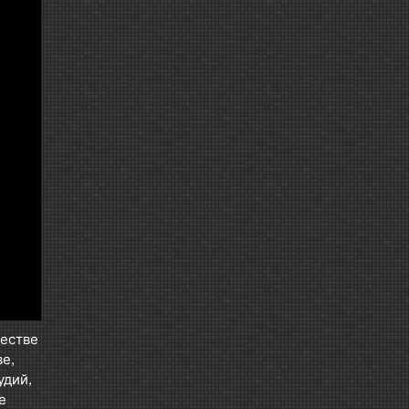
честве
е,
удий,
е