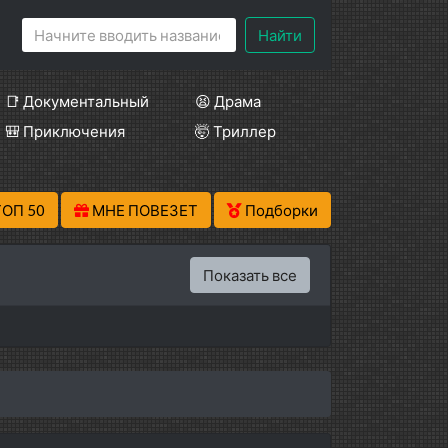
Найти
📑 Документальный
😫 Драма
🎒 Приключения
🤯 Триллер
ТОП 50
МНЕ ПОВЕЗЕТ
Подборки
Показать все