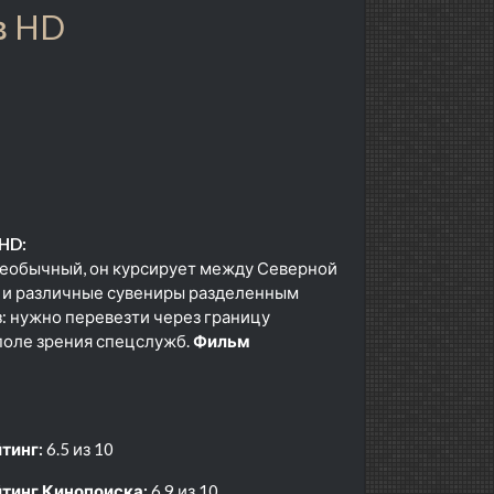
в HD
 HD:
 необычный, он курсирует между Северной
и и различные сувениры разделенным
з: нужно перевезти через границу
 поле зрения спецслужб.
Фильм
тинг:
6.5 из 10
тинг Кинопоиска:
6.9 из 10