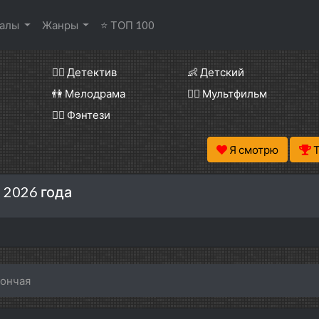
иалы
Жанры
⭐ ТОП 100
🕵️‍♂️ Детектив
👶 Детский
👫 Мелодрама
🧚‍♀️ Мультфильм
🧝‍♂️ Фэнтези
Я смотрю
 2026 года
гончая