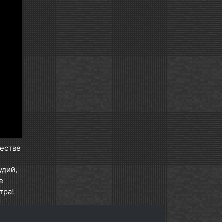
честве
удий,
е
тра!