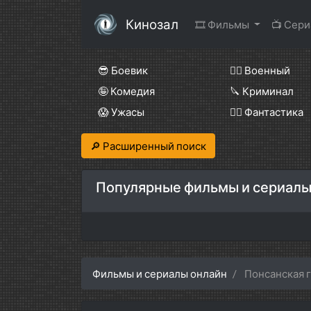
Кинозал
🎞 Фильмы
📺 Сер
😎 Боевик
👨‍✈️ Военный
🤪 Комедия
🔪 Криминал
😱 Ужасы
🧙‍♀️ Фантастика
🔎 Расширенный поиск
Популярные фильмы и сериалы
Фильмы и сериалы онлайн
Понсанская 