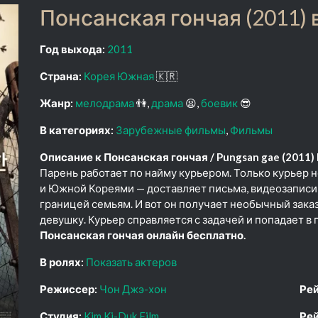
Понсанская гончая (2011) 
Год выхода:
2011
Страна:
Корея Южная
🇰🇷
Жанр:
мелодрама
👫
драма
😫
боевик
😎
В категориях:
Зарубежные фильмы
Фильмы
Описание к Понсанская гончая / Pungsan gae (2011)
Парень работает по найму курьером. Только курьер
и Южной Кореями — доставляет письма, видеозапис
границей семьям. И вот он получает необычный зака
девушку. Курьер справляется с задачей и попадает в
Понсанская гончая онлайн бесплатно.
В ролях:
Показать актеров
Режиссер:
Чон Джэ-хон
Рей
Студия:
Kim Ki-Duk Film
Рей