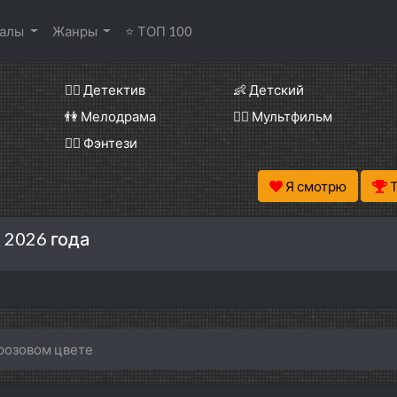
иалы
Жанры
⭐ ТОП 100
🕵️‍♂️ Детектив
👶 Детский
👫 Мелодрама
🧚‍♀️ Мультфильм
🧝‍♂️ Фэнтези
Я смотрю
 2026 года
 розовом цвете