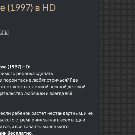
 (1997) в HD
🇬🇧
ose (1997) HD:
юбимого ребенка сделать
 порой так не любят стричься? Где
 жестокостью, ломкой нежной детской
дательство любящей и всегда всё
, если ребенок растет нестандартным, и не
ьского стремления загнать всех в одни
ется, и все таланты маленького
йн бесплатно.