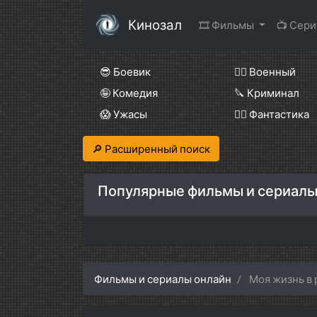
Кинозал
🎞 Фильмы
📺 Сер
😎 Боевик
👨‍✈️ Военный
🤪 Комедия
🔪 Криминал
😱 Ужасы
🧙‍♀️ Фантастика
🔎 Расширенный поиск
Популярные фильмы и сериалы
Фильмы и сериалы онлайн
Моя жизнь в