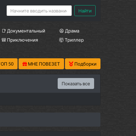
Найти
📑 Документальный
😫 Драма
🎒 Приключения
🤯 Триллер
ТОП 50
МНЕ ПОВЕЗЕТ
Подборки
Показать все