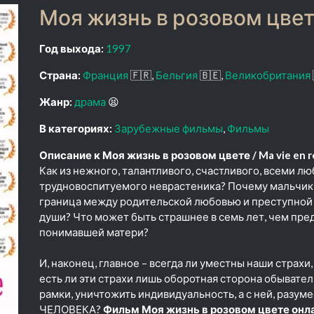
Моя жизнь в розовом цвете
Год выхода:
1997
Страна:
Франция
🇫🇷
Бельгия
🇧🇪
Великобритания
Жанр:
драма
😫
В категориях:
Зарубежные фильмы
Фильмы
Описание к Моя жизнь в розовом цвете / Ma vie en r
Как из нежного, талантливого, счастливого, всеми л
трудновоспитуемого неврастеника? Почему мальчики
граница между родительской любовью и преступной
души? Что может быть страшнее в семь лет, чем пре
понимавшей матери?
И, наконец, главное – всегда ли уместны наши страхи
есть ли эти страхи лишь оборотная сторона обывател
рамки, уничтожить индивидуальность, а с ней, разуме
ЧЕЛОВЕКА?
Фильм Моя жизнь в розовом цвете онла