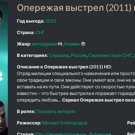
Опережая выстрел (2011) 
Год выхода:
2011
Страна:
СНГ
Жанр:
мелодрама
👫
боевик
😎
В категориях:
Сериалы
Россия
Сериалы стран СНГ
Описание к Опережая выстрел (2011) HD:
Отряд милиции специального назначения или просто
свои традиции и свои законы. Они умеют все, они не 
вставать на их пути. Они действуют со скоростью пули 
известно – что быстрее выстрела и поражает горазд
опередить любовь…
Сериал Опережая выстрел онла
В ролях:
Показать актеров
Режиссер:
Михаил Хлебородов
Рей
Студия:
Про-Синема продакшн
Дирекция
Рей