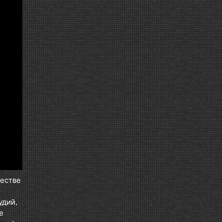
честве
удий,
е