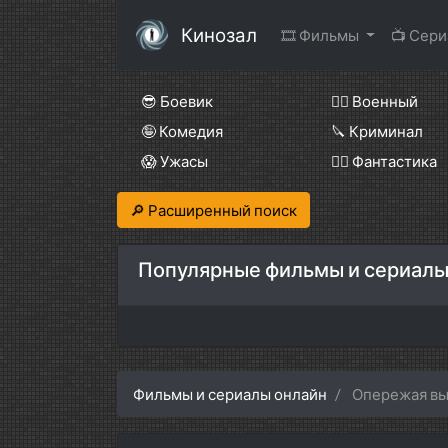
Кинозал
🎞 Фильмы
📺 Сер
😎 Боевик
👨‍✈️ Военный
🤪 Комедия
🔪 Криминал
😱 Ужасы
🧙‍♀️ Фантастика
🔎 Расширенный поиск
Популярные фильмы и сериалы
Фильмы и сериалы онлайн
Опережая в