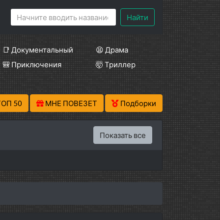
Найти
📑 Документальный
😫 Драма
🎒 Приключения
🤯 Триллер
ТОП 50
МНЕ ПОВЕЗЕТ
Подборки
Показать все