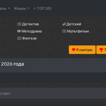
иалы
Жанры
⭐ ТОП 100
🕵️‍♂️ Детектив
👶 Детский
👫 Мелодрама
🧚‍♀️ Мультфильм
🧝‍♂️ Фэнтези
Я смотрю
 2026 года
ыстрел