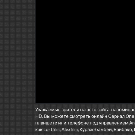
Уважаемые зрители нашего сайта, напоминае
HD. Вы можете смотреть онлайн Сериал Опе
планшете или телефоне под управлением Andr
как Lostfilm, Alexfilm, Кураж-бамбей, Байбако, 