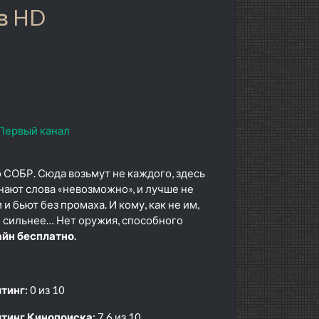
в HD
Первый канал
 СОБР. Сюда возьмут не каждого, здесь
знают слова «невозможно», и лучше не
и бьют без промаха. И кому, как не им,
о сильнее… Нет оружия, способного
йн бесплатно.
тинг:
0 из 10
тинг Кинопоиска:
7.6 из 10