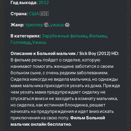
Год выхода:
2012
Страна:
США
🇺🇸
Жанр:
триллер
🤯
ужасы
😱
В категориях:
Зарубежные фильмы
Фильмы
Голливуд
Ужасы
Описание к Больной мальчик / Sick Boy (2012) HD:
В фильме речь пойдет о сиделке, которую
нанимают помогать женщине заботится о своем
больном сыне, с очень редким заболеванием.
Сиделка никогда не видела мальчика, но однажды
маме мальчика приходится уехать из дома. Прежде
чем уехать мама предупреждает сиделку не
спускаться вниз и не заходить в комнату мальчикa,
но сиделка, как истинная блондинка, решает
начихать на предупреждения и идет вниз искать
приключения на свою попу.
Фильм Больной
мальчик онлайн бесплатно.