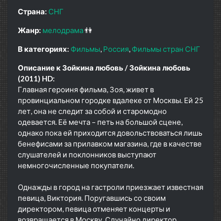
Страна:
СНГ
Жанр:
мелодрама
👫
В категориях:
Фильмы
Россия
Фильмы стран СНГ
Описание к Зойкина любовь / Зойкина любовь
(2011) HD:
Главная героиня фильма, Зоя, живет в
провинциальном городке вдалеке от Москвы. Ей 25
лет, она не следит за собой и старомодно
одевается. Её мечта – петь на большой сцене,
однако пока ей приходится довольствоваться лишь
бенефисами за прилавком магазина, где в качестве
слушателей и поклонников выступают
немногочисленные покупатели.
Однажды в город на гастроли приезжает известная
певица, Виктория. Поругавшись со своим
директором, певица отменяет концерты и
возвращается в Москву. Случайно директор