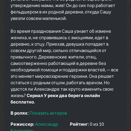
утверждению мамы, жив! Он до сих пор работает
фельдшером в их родной деревни, откуда Сашу
увезли совсем маленькой.
Во время празднования Саша узнает об измене
жениха, и, не справившись с эмоциями, едет в
деревню, к отцу. Приехав, девушка попадает в
совсем другой мир, сильно отличающийся от
привычного. Деревенские жители, отец,
самоотверженно работающий в деревне без
необходимой помощи и поддержки властей, — все
это меняет мировоззрение героини. Она решает
остаться с родным отцом, работать врачом. Но
удастся ли Александре так круто изменить свою
жизнь?
Сериал У реки два берега онлайн
бесплатно.
В ролях:
Показать актеров
Режиссер:
Александр
Рейтинг:
0 из 10
Кананович