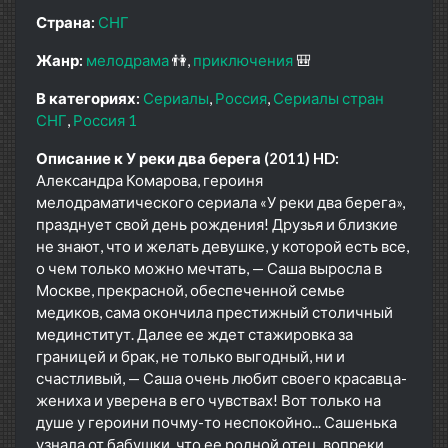
Страна:
СНГ
Жанр:
мелодрама
👫
приключения
🎒
В категориях:
Сериалы
Россия
Сериалы стран
СНГ
Россия 1
Описание к У реки два берега (2011) HD:
Александра Комарова, героиня
мелодраматического сериала «У реки два берега»,
празднует свой день рождения! Друзья и близкие
не знают, что и желать девушке, у которой есть все,
о чем только можно мечтать, — Саша выросла в
Москве, прекрасной, обеспеченной семье
медиков, сама окончила престижный столичный
мединститут. Далее ее ждет стажировка за
границей и брак, не только выгодный, ни и
счастливый, — Саша очень любит своего красавца-
жениха и уверена в его чувствах! Вот только на
душе у героини почму-то неспокойно... Сашенька
узнала от бабушки, что ее родной отец, вопреки