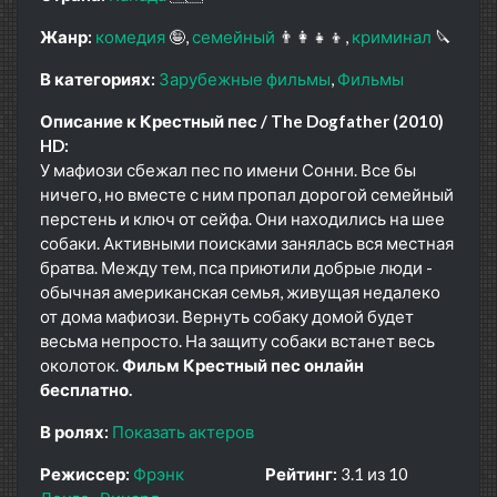
Жанр:
комедия
🤪
семейный
👨‍👩‍👧‍👦
криминал
🔪
В категориях:
Зарубежные фильмы
Фильмы
Описание к Крестный пес / The Dogfather (2010)
HD:
У мафиози сбежал пес по имени Сонни. Все бы
ничего, но вместе с ним пропал дорогой семейный
перстень и ключ от сейфа. Они находились на шее
собаки. Активными поисками занялась вся местная
братва. Между тем, пса приютили добрые люди -
обычная американская семья, живущая недалеко
от дома мафиози. Вернуть собаку домой будет
весьма непросто. На защиту собаки встанет весь
околоток.
Фильм Крестный пес онлайн
бесплатно.
В ролях:
Показать актеров
Режиссер:
Фрэнк
Рейтинг:
3.1 из 10