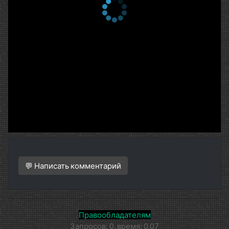
3 сезон 123 серия
Rosie 2.0
25 апреля 2012
3 сезон 122 серия
Traumdeutung
24 апреля 2012
3 сезон 121 серия
Sarahs Rückkehr
23 апреля 2012
3 сезон 120 серия
Break Out
20 апреля 2012
3 сезон 119 серия
Zwei Paare
19 апреля 2012
3 сезон 118 серия
Das Hochzeitsfest
18 апреля 2012
💬 Написать комментарий
3 сезон 117 серия
Was steckt dahinter?
17 апреля 2012
3 сезон 116 серия
Verflucht
16 апреля 2012
Правообладателям
3 сезон 115 серия
Unerwartete Hilfe
Запросов: 0, время: 0.07