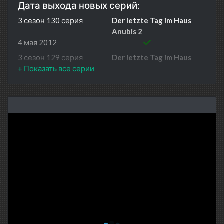
Дата выхода новых серий:
3 сезон 130 серия
Der letzte Tag im Haus
Anubis 2
4 мая 2012
3 сезон 129 серия
Der letzte Tag im Haus
Anubis 1
3 мая 2012
3 сезон 128 серия
Fatale Folgen
2 мая 2012
3 сезон 127 серия
Eine überraschende
Überraschung
1 мая 2012
3 сезон 126 серия
Der Club wird stärker
30 апреля 2012
3 сезон 125 серия
Endlich Panik
27 апреля 2012
3 сезон 124 серия
Geheimsame Sache
26 апреля 2012