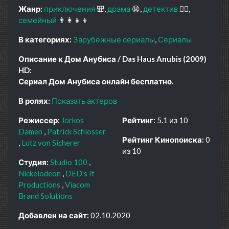
Жанр:
приключения
🎒
драма
😫
детектив
🕵️‍♂️
семейный
👨‍👩‍👧‍👦
В категориях:
Зарубежные сериалы
Сериалы
Описание к Дом Анубиса / Das Haus Anubis (2009)
HD:
Сериал Дом Анубиса онлайн бесплатно.
В ролях:
Показать актеров
Режиссер:
Jorkos
Рейтинг:
5.1 из 10
Damen
Patrick Schlosser
Рейтинг Кинопоиска:
0
Lutz von Sicherer
из 10
Студия:
Studio 100
Nickelodeon
DED's It
Productions
Viacom
Brand Solutions
Добавлен на сайт:
02.10.2020