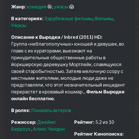
Жанр:
комедия
🤪
ужасы
😱
В категориях:
Зарубежные фильмы
Фильмы
Ужасы
Описание к Выродки / Inbred (2011) HD:
Группа «неблагополучных» юношей и девушек, во
главе с их кураторами, выезжают на
принудительные общественные работы в
йоркширскую деревушку Мортлейк, славящуюся
своей старобытностью. Затеяв мелочную ссору с
местными жителями, молодые люди даже не
представляли, что этот незначительный инцидент
перерастет в кровавый кошмар...
Фильм Выродки
онлайн бесплатно.
В ролях:
Показать актеров
Режиссер:
Джеймс
Рейтинг:
5.2 из 10
Берроуз
Алекс Чендон
Рейтинг Кинопоиска: