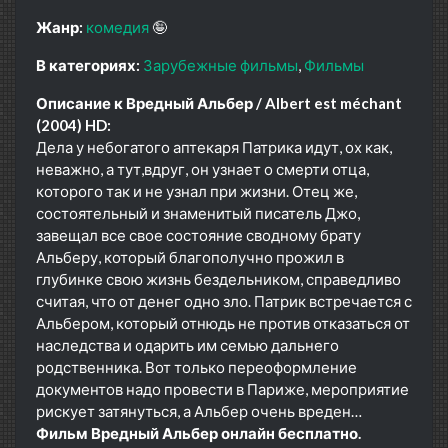
Жанр:
комедия
🤪
В категориях:
Зарубежные фильмы
Фильмы
Описание к Вредный Альбер / Albert est méchant
(2004) HD:
Дела у небогатого аптекаря Патрика идут, ох как,
неважно, а тут,вдруг, он узнает о смерти отца,
которого так и не узнал при жизни. Отец же,
состоятельный и знаменитый писатель Джо,
завещал все свое состояние сводному брату
Альберу, который благополучно прожил в
глубинке свою жизнь бездельником, справедливо
считая, что от денег одно зло. Патрик встречается с
Альбером, который отнюдь не против отказаться от
наследства и одарить им семью дальнего
родственника. Вот только переоформление
документов надо провести в Париже, мероприятие
рискует затянуться, а Альбер очень вреден…
Фильм Вредный Альбер онлайн бесплатно.