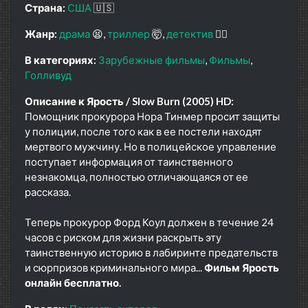
Страна:
США
🇺🇸
Жанр:
драма
😫
триллер
🤯
детектив
🕵️‍♂️
В категориях:
Зарубежные фильмы
Фильмы
Голливуд
Описание к Ярость / Slow Burn (2005) HD:
Помощник прокурора Нора Тинмер просит защиты
у полиции, после того как в ее постели находят
мертвого мужчину. Но в полицейское управление
поступает информация от таинственного
незнакомца, полностью отличающаяся от ее
рассказа.
Теперь прокурор Форд Коул должен в течение 24
часов с риском для жизни раскрыть эту
таинственную историю в лабиринте предательств
и сюрпризов криминального мира...
Фильм Ярость
онлайн бесплатно.