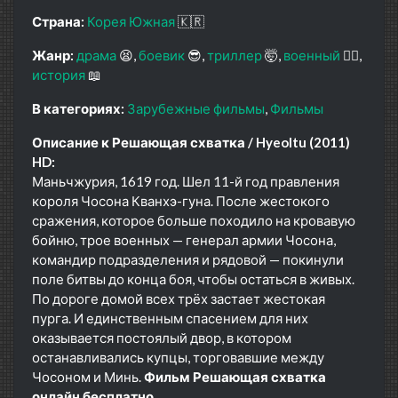
Страна:
Корея Южная
🇰🇷
Жанр:
драма
😫
боевик
😎
триллер
🤯
военный
👨‍✈️
история
📖
В категориях:
Зарубежные фильмы
Фильмы
Описание к Решающая схватка / Hyeoltu (2011)
HD:
Маньчжурия, 1619 год. Шел 11-й год правления
короля Чосона Кванхэ-гуна. После жестокого
сражения, которое больше походило на кровавую
бойню, трое военных — генерал армии Чосона,
командир подразделения и рядовой — покинули
поле битвы до конца боя, чтобы остаться в живых.
По дороге домой всех трёх застает жестокая
пурга. И единственным спасением для них
оказывается постоялый двор, в котором
останавливались купцы, торговавшие между
Чосоном и Минь.
Фильм Решающая схватка
онлайн бесплатно.