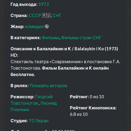
Год выхода:
1973
Страна:
СССР
🇷🇺
СНГ
Жанр:
комедия
🤪
В категориях:
Фильмы
Фильмы стран СНГ
Описание к Балалайкин и К / Balalaykin i Ko (1973)
HD:
Спектакль театра «Современник» в постановке Г.А.
Товстоногова.
Фильм Балалайкин и К онлайн
бесплатно.
В ролях:
Показать актеров
Режиссер:
Георгий
Рейтинг:
0 из 10
Товстоногов
Леонид
Рейтинг Кинопоиска:
Пчелкин
6.8 из 10
Студия:
ТО Экран