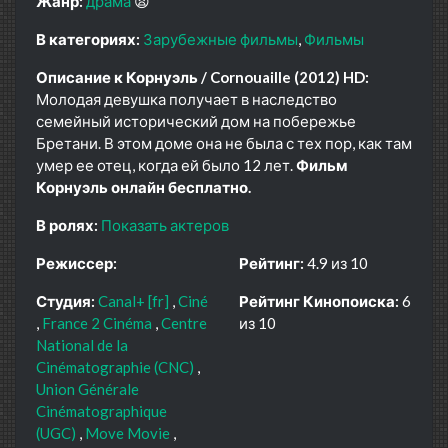
Жанр:
драма
😫
В категориях:
Зарубежные фильмы
Фильмы
Описание к Корнуэль / Cornouaille (2012) HD:
Молодая девушка получает в наследство
семейный исторический дом на побережье
Бретани. В этом доме она не была с тех пор, как там
умер ее отец, когда ей было 12 лет.
Фильм
Корнуэль онлайн бесплатно.
В ролях:
Показать актеров
Режиссер:
Рейтинг:
4.9 из 10
Студия:
Canal+ [fr]
Ciné
Рейтинг Кинопоиска:
6
France 2 Cinéma
Centre
из 10
National de la
Cinématographie (CNC)
Union Générale
Cinématographique
(UGC)
Move Movie